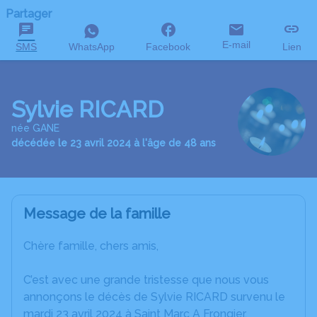
Partager
E-mail
SMS
WhatsApp
Facebook
Lien
Sylvie RICARD
née GANE
décédée le 23 avril 2024 à l'âge de 48 ans
Message de la famille
Chère famille, chers amis,
C’est avec une grande tristesse que nous vous
annonçons le décès de Sylvie RICARD survenu le
mardi 23 avril 2024 à Saint Marc A Frongier.