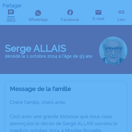
Partager
E-mail
SMS
WhatsApp
Facebook
Lien
Serge ALLAIS
décédé le 1 octobre 2024 à l'âge de 93 ans
Message de la famille
Chère famille, chers amis,
C’est avec une grande tristesse que nous vous
annonçons le décès de Serge ALLAIS survenu le
mardi 01 octobre 2024 à Moutier-Rozeille.