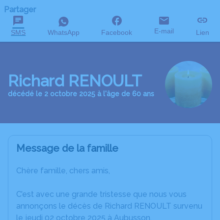
Partager
E-mail
SMS
WhatsApp
Facebook
Lien
Richard RENOULT
décédé le 2 octobre 2025 à l'âge de 60 ans
Message de la famille
Chère famille, chers amis,
C’est avec une grande tristesse que nous vous
annonçons le décès de Richard RENOULT survenu
le jeudi 02 octobre 2025 à Aubusson.