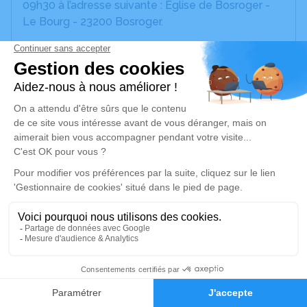
09h30 à l’adresse suivante : Église de Bosroger -
Le Bourg - 23200 Bosroger.
Je rends hommage
Cérémonie religieuse
mercredi 27 mai 2026 à 09h30
Église de Bosroger
Le Bourg
23200 Bosroger
Je rends hommage
Déroulé des obsèques
8
Faire-part
Hommages
Cérémonie religieuse