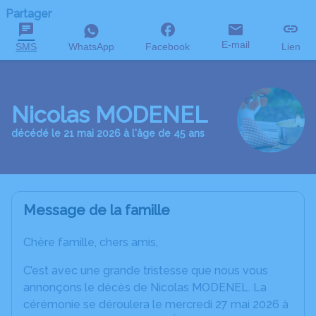
Partager
E-mail
SMS
WhatsApp
Facebook
Lien
Nicolas MODENEL
décédé le 21 mai 2026 à l'âge de 45 ans
Message de la famille
Chère famille, chers amis,
C’est avec une grande tristesse que nous vous
annonçons le décès de Nicolas MODENEL. La
cérémonie se déroulera le mercredi 27 mai 2026 à