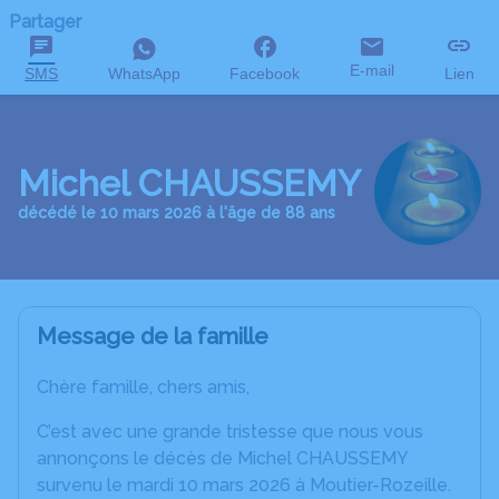
Partager
E-mail
SMS
WhatsApp
Facebook
Lien
Michel CHAUSSEMY
décédé le 10 mars 2026 à l'âge de 88 ans
Message de la famille
Chère famille, chers amis,
C’est avec une grande tristesse que nous vous
annonçons le décès de Michel CHAUSSEMY
survenu le mardi 10 mars 2026 à Moutier-Rozeille.