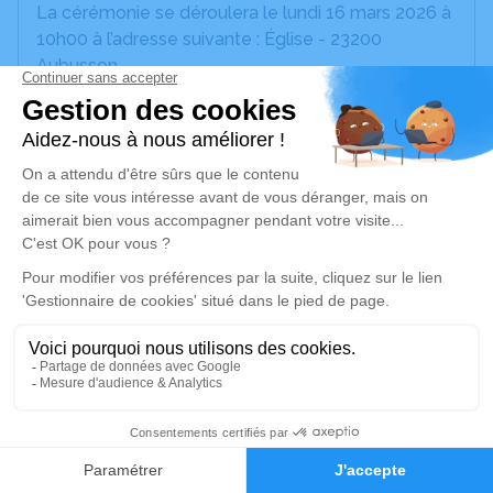
La cérémonie se déroulera le lundi 16 mars 2026 à
10h00 à l’adresse suivante : Église - 23200
Aubusson.
Nous vous invitons à utiliser cet espace pour
laisser vos condoléances.
Je rends hommage
Cérémonie civile
Ce service se déroulera dans l'intimité
familiale
Je rends hommage
1
Déroulé des obsèques
Faire-part
Hommages
Repos en salon funéraire