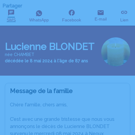
Partager
E-mail
SMS
WhatsApp
Facebook
Lien
Lucienne BLONDET
née CHAMBET
décédée le 8 mai 2024 à l'âge de 87 ans
Message de la famille
Chère famille, chers amis,
C’est avec une grande tristesse que nous vous
annonçons le décès de Lucienne BLONDET
survenu le mercredi 08 mai 2024 à Neoux.