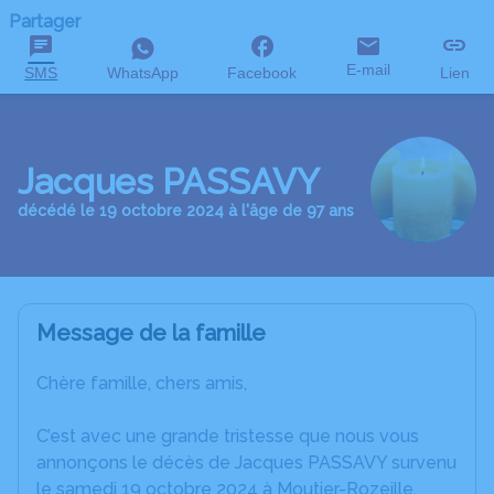
Partager
E-mail
SMS
WhatsApp
Facebook
Lien
Jacques PASSAVY
décédé le 19 octobre 2024 à l'âge de 97 ans
Message de la famille
Chère famille, chers amis,
C’est avec une grande tristesse que nous vous
annonçons le décès de Jacques PASSAVY survenu
le samedi 19 octobre 2024 à Moutier-Rozeille.