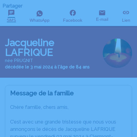
Partager
E-mail
SMS
WhatsApp
Facebook
Lien
Jacqueline
LAFRIQUE
née PRUGNIT
décédée le 3 mai 2024 à l'âge de 84 ans
Message de la famille
Chère famille, chers amis,
C’est avec une grande tristesse que nous vous
annonçons le décès de Jacqueline LAFRIQUE
survenu le vendredi 03 mai 2024 à Clermont-