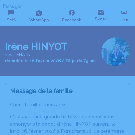
Partager
E-mail
SMS
WhatsApp
Facebook
Lien
Irène HINYOT
née RENARD
décédée le 16 février 2026 à l'âge de 79 ans
Message de la famille
Chère famille, chers amis,
C’est avec une grande tristesse que nous vous
annonçons le décès d’Irène HINYOT survenu le
lundi 16 février 2026 à Pontcharraud. La cérémonie