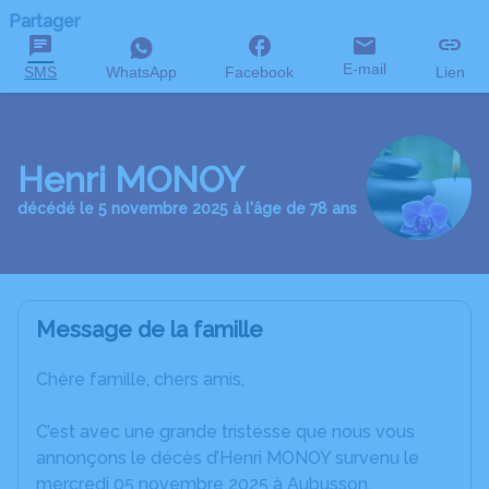
Partager
E-mail
SMS
WhatsApp
Facebook
Lien
Henri MONOY
décédé le 5 novembre 2025 à l'âge de 78 ans
Message de la famille
Chère famille, chers amis,
C’est avec une grande tristesse que nous vous
annonçons le décès d’Henri MONOY survenu le
mercredi 05 novembre 2025 à Aubusson.