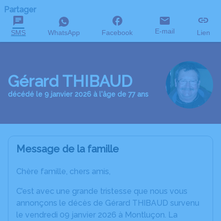
Partager
E-mail
SMS
WhatsApp
Facebook
Lien
Gérard THIBAUD
décédé le 9 janvier 2026 à l'âge de 77 ans
Message de la famille
Chère famille, chers amis,
C’est avec une grande tristesse que nous vous
annonçons le décès de Gérard THIBAUD survenu
le vendredi 09 janvier 2026 à Montluçon. La