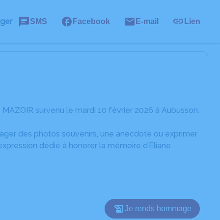
ager
SMS
Facebook
E-mail
Lien
e MAZOIR survenu le mardi 10 février 2026 à Aubusson.
rtager des photos souvenirs, une anecdote ou exprimer
expression dédié à honorer la mémoire d’Eliane
Je rends hommage