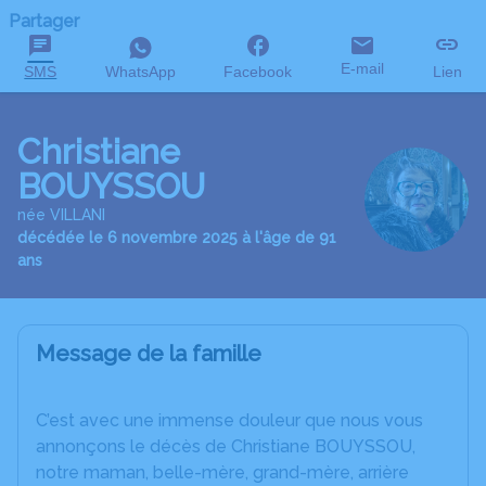
Partager
E-mail
SMS
WhatsApp
Facebook
Lien
Christiane
BOUYSSOU
née VILLANI
décédée le 6 novembre 2025 à l'âge de 91
ans
Message de la famille
C’est avec une immense douleur que nous vous
annonçons le décès de Christiane BOUYSSOU,
notre maman, belle-mère, grand-mère, arrière